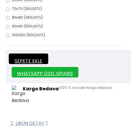
70x70
(350,00TL)
80x80
(450,00TL)
90x90
(550,00TL)
100x100
(600,00TL)
İtalyan Sıva ve Dekorasyon amaçlı
Kalın
SEPETE EKLE
kullanılan kalın stencil siparişleriniz için
Stencil
whatsapp veya email üzerinden iletişime
geçebilirsiniz.
WHATSAPP ÖZEL SIPARIŞ
1000 TL ve üzeri kargo bedava.
Kargo Bedava
ÜRÜN DETAY