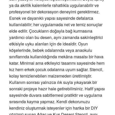
ya da akrilik kalemlerle rahatlıkla uygulanabilir ve
profesyonel bir dekorasyon deneyimi gerektirmez.
Esnek ve dayanıklı yapısı sayesinde defalarca
kullanılabilir; her uygulamada net ve temiz sonuçlar
elde edilir. Çocukların doğayla bağ kurmasına
yardımcı olan bu desen, aynı zamanda sakinleştirici
etkisiyle uyku alanları için de idealdir. Oyun
köşelerinde, bebek odalarında veya anaokulu
sınıflarında kullanıldığında mekâna masalsı bir hava
katar. Minimal ama etkileyici tasarımı sayesinde hem
kız hem erkek çocuk odalarına uyum sağlar. Stencil,
kolay temizlenebilen malzemeden üretilmiştir.
Kullanım sonrası yalnızca ılık suyla yıkayarak bir
sonraki projeye hazır hale getirebilirsiniz. Hafif yapısı
sayesinde duvara sabitlemesi pratiktir ve uygulama
sırasında kayma yapmaz. Kendi dekorunuzu
kendiniz oluşturmak isteyenler için harika bir DIY
çözümü sunan Ağaç ve Kuş Deseni Stencil, aynı