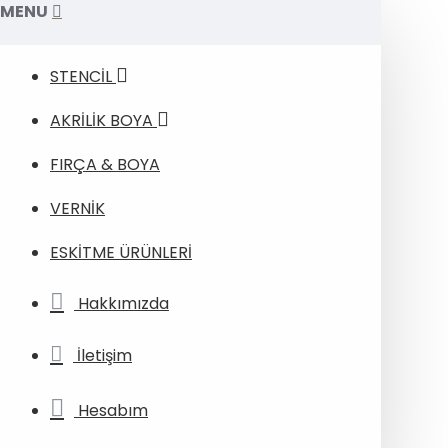
MENU
STENCİL
AKRİLİK BOYA
FIRÇA & BOYA
VERNİK
ESKİTME ÜRÜNLERİ
Hakkımızda
İletişim
Hesabım