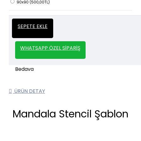
90x90
(500,00TL)
İtalyan Sıva ve Dekorasyon amaçlı
Kalın
SEPETE EKLE
kullanılan kalın stencil siparişleriniz için
Stencil
whatsapp veya email üzerinden iletişime
geçebilirsiniz.
WHATSAPP ÖZEL SIPARIŞ
1000 TL ve üzeri kargo bedava.
Kargo Bedava
ÜRÜN DETAY
Mandala Stencil Şablon