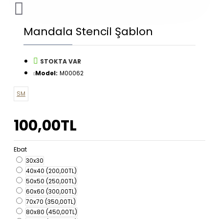
Mandala Stencil Şablon
STOKTA VAR
Model:
M00062
SM
100,00TL
Ebat
30x30
40x40
(200,00TL)
50x50
(250,00TL)
60x60
(300,00TL)
70x70
(350,00TL)
80x80
(450,00TL)