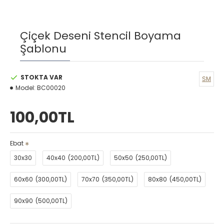
Çiçek Deseni Stencil Boyama
Şablonu
STOKTA VAR
SM
Model:
BC00020
100,00TL
Ebat
30x30
40x40
(200,00TL)
50x50
(250,00TL)
60x60
(300,00TL)
70x70
(350,00TL)
80x80
(450,00TL)
90x90
(500,00TL)