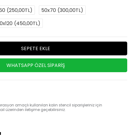
50
(250,00TL)
50x70
(300,00TL)
0x120
(450,00TL)
SEPETE EKLE
WHATSAPP ÖZEL SIPARIŞ
rasyon amaçlı kullanılan kalın stencil siparişleriniz için
 üzerinden iletişime geçebilirsiniz.
a