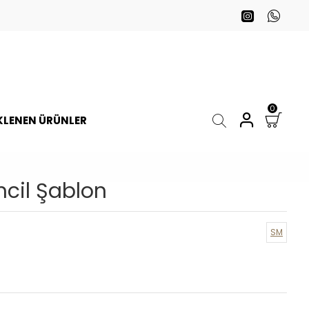
0
EKLENEN ÜRÜNLER
cil Şablon
SM