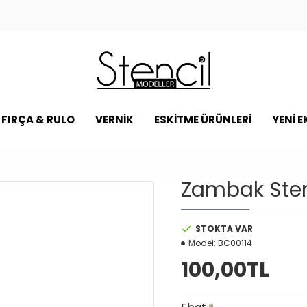
FIRÇA & RULO
VERNİK
ESKİTME ÜRÜNLERİ
YENI 
Zambak Sten
STOKTA VAR
Model:
BC00114
100,00TL