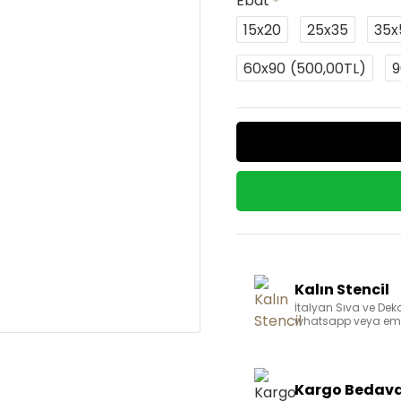
Ebat
15x20
25x35
35x
60x90
(500,00TL)
9
Kalın Stencil
İtalyan Sıva ve Deko
whatsapp veya email
Kargo Bedav