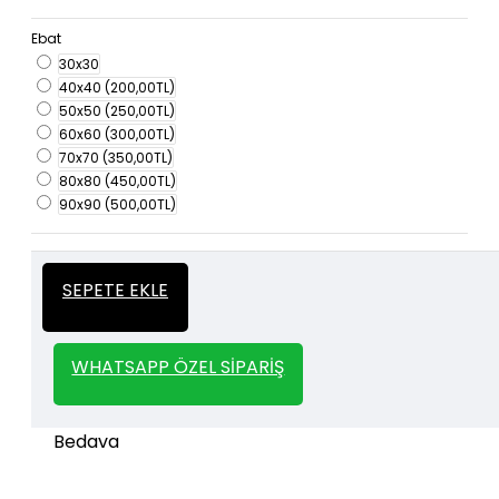
Ebat
30x30
40x40
(200,00TL)
50x50
(250,00TL)
60x60
(300,00TL)
70x70
(350,00TL)
80x80
(450,00TL)
90x90
(500,00TL)
İtalyan Sıva ve Dekorasyon amaçlı
Kalın
SEPETE EKLE
kullanılan kalın stencil siparişleriniz için
Stencil
whatsapp veya email üzerinden iletişime
geçebilirsiniz.
WHATSAPP ÖZEL SIPARIŞ
1000 TL ve üzeri kargo bedava.
Kargo Bedava