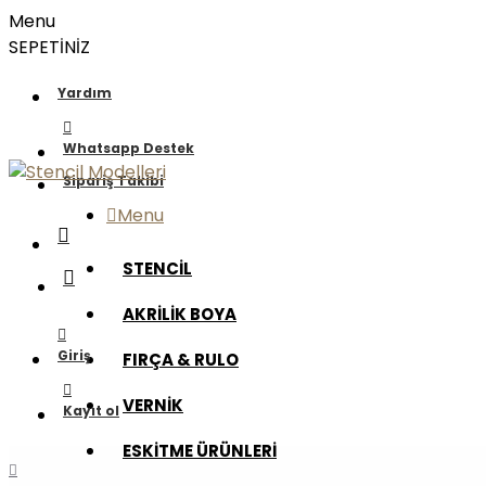
Menu
SEPETİNİZ
Yardım
Whatsapp Destek
Sipariş Takibi
Menu
STENCİL
AKRİLİK BOYA
Giriş
FIRÇA & RULO
VERNİK
Kayıt ol
ESKİTME ÜRÜNLERİ