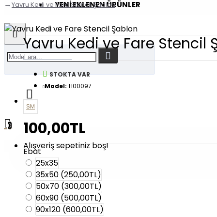
YENI EKLENEN ÜRÜNLER
Yavru Kedi ve Fare Stencil Şablon
Yavru Kedi ve Fare Stencil
STOKTA VAR
Model:
H00097
SM
100,00TL
0
Alışveriş sepetiniz boş!
Ebat
25x35
35x50
(250,00TL)
50x70
(300,00TL)
60x90
(500,00TL)
90x120
(600,00TL)