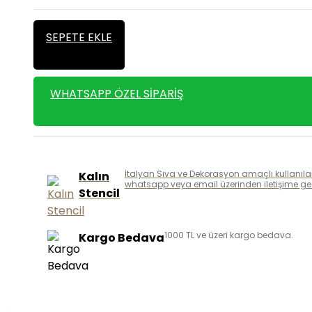
SEPETE EKLE
WHATSAPP ÖZEL SIPARIŞ
İtalyan Sıva ve Dekorasyon amaçlı kullanılan k
Kalın
whatsapp veya email üzerinden iletişime geçe
Stencil
1000 TL ve üzeri kargo bedava.
Kargo Bedava