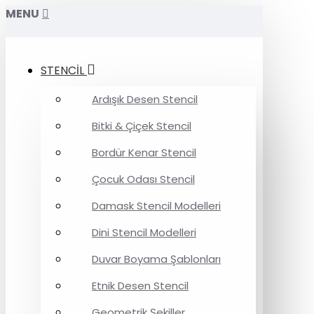
MENU
STENCİL
Ardışık Desen Stencil
Bitki & Çiçek Stencil
Bordür Kenar Stencil
Çocuk Odası Stencil
Damask Stencil Modelleri
Dini Stencil Modelleri
Duvar Boyama Şablonları
Etnik Desen Stencil
Geometrik Şekiller