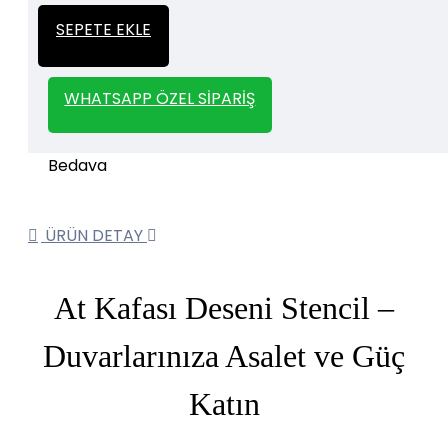
İtalyan Sıva ve Dekorasyon amaçlı
Kalın
SEPETE EKLE
kullanılan kalın stencil siparişleriniz için
Stencil
whatsapp veya email üzerinden iletişime
geçebilirsiniz.
WHATSAPP ÖZEL SIPARIŞ
1000 TL ve üzeri kargo bedava.
Kargo Bedava
ÜRÜN DETAY
At Kafası Deseni Stencil –
Duvarlarınıza Asalet ve Güç
Katın