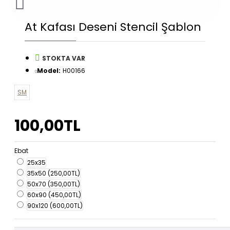
At Kafası Deseni Stencil Şablon
STOKTA VAR
Model:
H00166
SM
100,00TL
Ebat
25x35
35x50
(250,00TL)
50x70
(350,00TL)
60x90
(450,00TL)
90x120
(600,00TL)