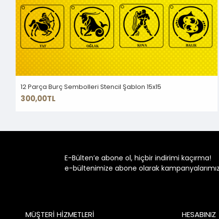
12 Parça Burç Sembolleri Stencil Şablon 15x15
300,00TL
E-Bülten’e abone ol, hiçbir indirimi kaçırma!
e-bültenimize abone olarak kampanyalarımızdan
MÜŞTERİ HİZMETLERİ
HESABINIZ