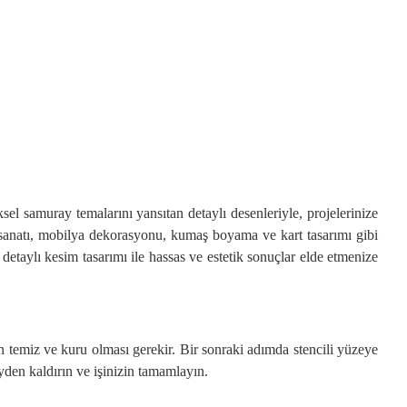
sel samuray temalarını yansıtan detaylı desenleriyle, projelerinize
var sanatı, mobilya dekorasyonu, kumaş boyama ve kart tasarımı gibi
etaylı kesim tasarımı ile hassas ve estetik sonuçlar elde etmenize
 temiz ve kuru olması gerekir. Bir sonraki adımda stencili yüzeye
yden kaldırın ve işinizin tamamlayın.