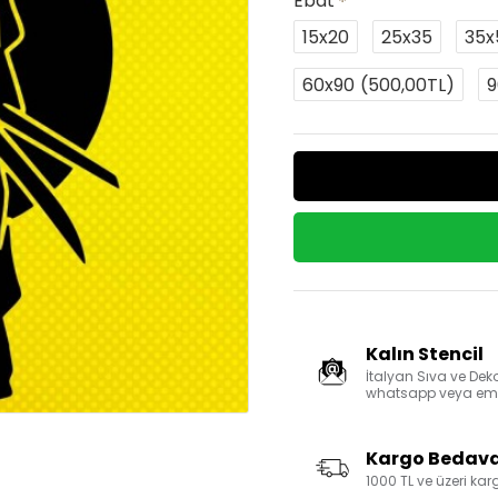
Ebat
15x20
25x35
35x
60x90
(500,00TL)
9
Kalın Stencil
İtalyan Sıva ve Deko
whatsapp veya email
Kargo Bedav
1000 TL ve üzeri ka