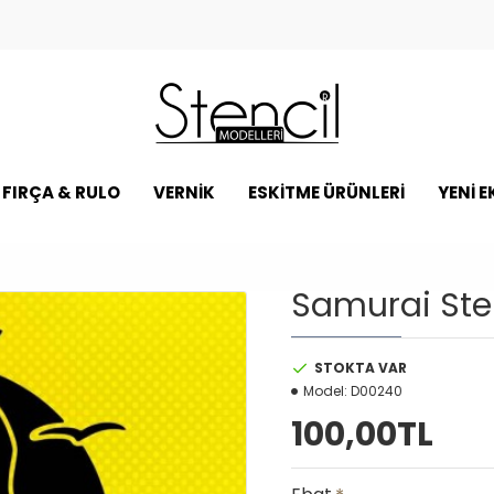
FIRÇA & RULO
VERNİK
ESKİTME ÜRÜNLERİ
YENI 
Samurai Ste
STOKTA VAR
Model:
D00240
100,00TL