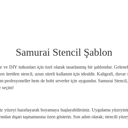
Samurai Stencil Şablon
ar ve DIY tutkunları için özel olarak tasarlanmış bir şablondur. Gelenek
den üretilen stencil, uzun süreli kullanım için idealdir. Kaligrafi, du
em profesyoneller hem de hobi severler için uygundur. Samurai Stencil, d
r seçim!
niz yüzeyi hazırlayarak boyamaya başlayabilirsiniz. Uygulama yüzeyinin
rından dışarı taşmamasına özen gösterin. Son adım olarak; stencili yüze