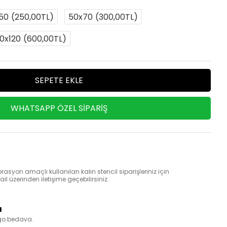
50
(250,00TL)
50x70
(300,00TL)
0x120
(600,00TL)
SEPETE EKLE
WHATSAPP ÖZEL SIPARIŞ
rasyon amaçlı kullanılan kalın stencil siparişleriniz için
 üzerinden iletişime geçebilirsiniz.
a
rgo bedava.