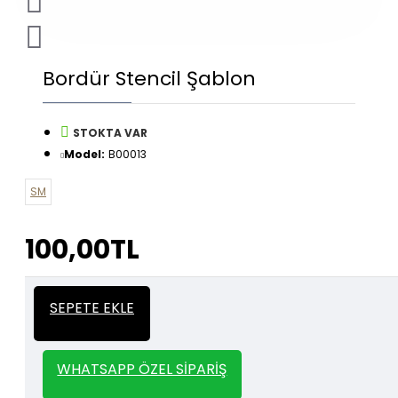
Bordür Stencil Şablon
STOKTA VAR
Model:
B00013
SM
100,00TL
İtalyan Sıva ve Dekorasyon amaçlı
Kalın
SEPETE EKLE
kullanılan kalın stencil siparişleriniz için
Stencil
whatsapp veya email üzerinden iletişime
geçebilirsiniz.
WHATSAPP ÖZEL SIPARIŞ
1000 TL ve üzeri kargo bedava.
Kargo Bedava