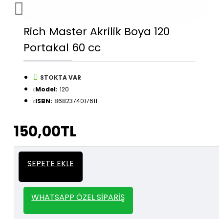
Rich Master Akrilik Boya 120
Portakal 60 cc
STOKTA VAR
Model:
120
ISBN:
8682374017611
150,00TL
İtalyan Sıva ve Dekorasyon amaçlı
Kalın
SEPETE EKLE
kullanılan kalın stencil siparişleriniz için
Stencil
whatsapp veya email üzerinden iletişime
geçebilirsiniz.
WHATSAPP ÖZEL SIPARIŞ
1000 TL ve üzeri kargo bedava.
Kargo Bedava