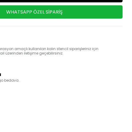
WHATSAPP ÖZEL SIPARIŞ
rasyon amaçlı kullanılan kalın stencil siparişleriniz için
 üzerinden iletişime geçebilirsiniz.
a
rgo bedava.