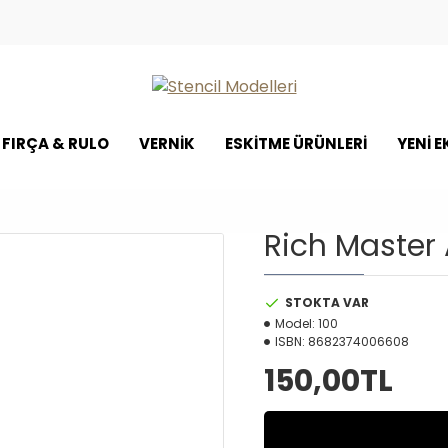
FIRÇA & RULO
VERNİK
ESKİTME ÜRÜNLERİ
YENI 
Rich Master 
STOKTA VAR
Model:
100
ISBN:
8682374006608
150,00TL