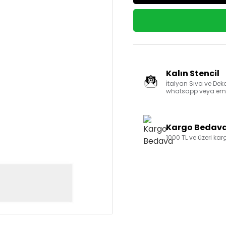
Kalın Stencil
İtalyan Sıva ve Deko
whatsapp veya email
Kargo Bedav
1000 TL ve üzeri ka