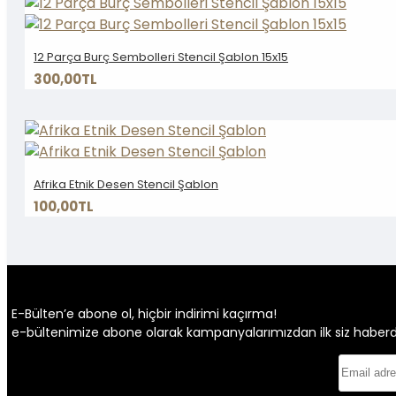
12 Parça Burç Sembolleri Stencil Şablon 15x15
300,00TL
Afrika Etnik Desen Stencil Şablon
100,00TL
E-Bülten’e abone ol, hiçbir indirimi kaçırma!
e-bültenimize abone olarak kampanyalarımızdan ilk siz haberdar 