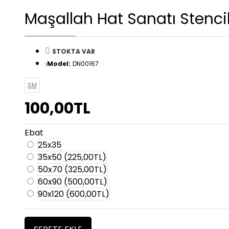
Maşallah Hat Sanatı Stenci
STOKTA VAR
Model:
DN00167
SM
100,00TL
Ebat
25x35
35x50
(225,00TL)
50x70
(325,00TL)
60x90
(500,00TL)
90x120
(600,00TL)