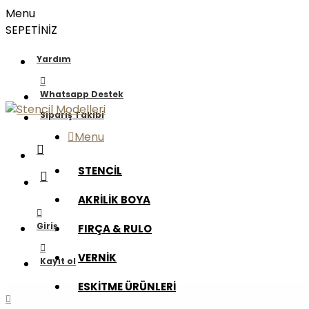
Menu
SEPETİNİZ
Yardım
Whatsapp Destek
Sipariş Takibi
Menu
STENCİL
AKRİLİK BOYA
Giriş
FIRÇA & RULO
VERNİK
Kayıt ol
ESKİTME ÜRÜNLERİ