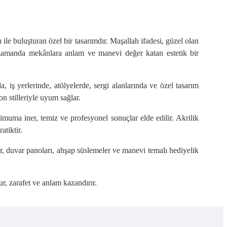
le buluşturan özel bir tasarımdır. Maşallah ifadesi, güzel olan
ı zamanda mekânlara anlam ve manevi değer katan estetik bir
iş yerlerinde, atölyelerde, sergi alanlarında ve özel tasarım
n stilleriyle uyum sağlar.
imuma iner, temiz ve profesyonel sonuçlar elde edilir. Akrilik
tiktir.
r, duvar panoları, ahşap süslemeler ve manevi temalı hediyelik
r, zarafet ve anlam kazandırır.