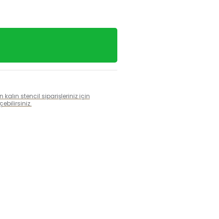
alın stencil siparişleriniz için
bilirsiniz.