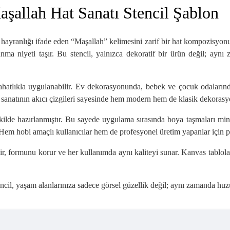
aşallah Hat Sanatı Stencil Şablon
ayranlığı ifade eden “Maşallah” kelimesini zarif bir hat kompozisyonu i
ma niyeti taşır. Bu stencil, yalnızca dekoratif bir ürün değil; ayn
atlıkla uygulanabilir. Ev dekorasyonunda, bebek ve çocuk odalarında, 
 sanatının akıcı çizgileri sayesinde hem modern hem de klasik dekorasyo
ekilde hazırlanmıştır. Bu sayede uygulama sırasında boya taşmaları min
Hem hobi amaçlı kullanıcılar hem de profesyonel üretim yapanlar için pra
ir, formunu korur ve her kullanımda aynı kaliteyi sunar. Kanvas tablola
encil, yaşam alanlarınıza sadece görsel güzellik değil; aynı zamanda huzu