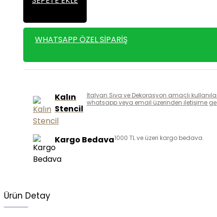
SEPETE EKLE
WHATSAPP ÖZEL SIPARIŞ
İtalyan Sıva ve Dekorasyon amaçlı kullanılan k
Kalın
whatsapp veya email üzerinden iletişime geçe
Stencil
1000 TL ve üzeri kargo bedava.
Kargo Bedava
Ürün Detay