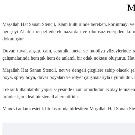
M
Maşallah Hat Sanatı Stencil, İslam kültüründe bereketi, korunmayı ve h
her şeyi Allah’a nispet ederek nazardan ve olumsuz enerjiden korun
dokunuştur.
Duvar, tuval, ahşap, cam, seramik, metal ve mobilya yüzeylerinde rah
çalışmalarında hem şık hem de anlamlı bir odak noktası oluşturur. Hat
Maşallah Hat Sanatı Stencil, net ve dengeli çizgilere sahip olacak ş
boya, sprey boya, duvar boyaları ve rölyef çalışmalarıyla uyumludur. 
Tekrar kullanılabilir yapısı sayesinde uzun ömürlüdür. Kolay temizlen
ürünler için ideal bir stencil alternatifidir.
Manevi anlamı estetik bir tasarımla birleştiren Maşallah Hat Sanatı St