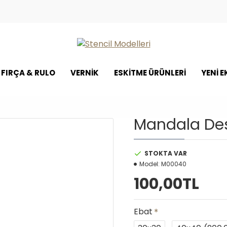
FIRÇA & RULO
VERNİK
ESKİTME ÜRÜNLERİ
YENI 
Mandala Des
STOKTA VAR
Model:
M00040
100,00TL
Ebat