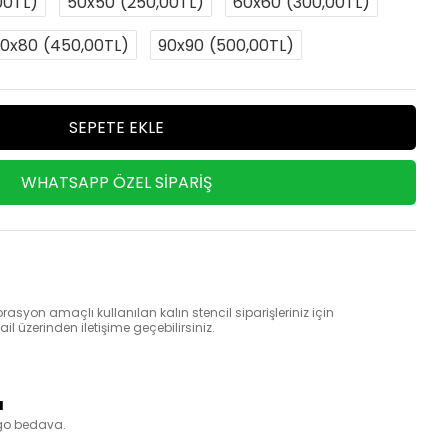
00TL)
50x50
(250,00TL)
60x60
(300,00TL)
0x80
(450,00TL)
90x90
(500,00TL)
SEPETE EKLE
WHATSAPP ÖZEL SIPARIŞ
rasyon amaçlı kullanılan kalın stencil siparişleriniz için
 üzerinden iletişime geçebilirsiniz.
a
rgo bedava.