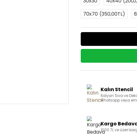
30x30
40x40
(200,
70x70
(350,00TL)
8
Kalın Stencil
İtalyan Sıva ve Deko
whatsapp veya email
Kargo Bedav
1000 TL ve üzeri ka