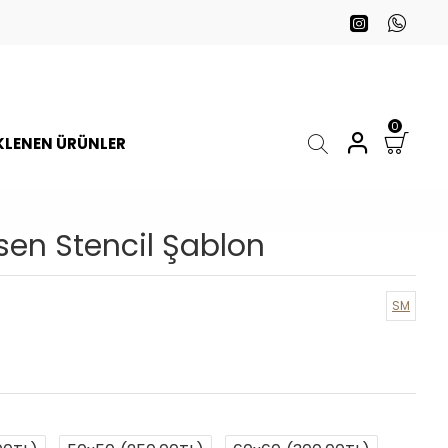
0
EKLENEN ÜRÜNLER
en Stencil Şablon
SM