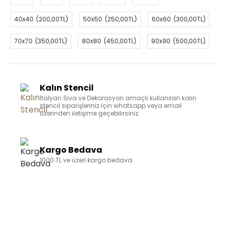
40x40
(200,00TL)
50x50
(250,00TL)
60x60
(300,00TL)
70x70
(350,00TL)
80x80
(450,00TL)
90x90
(500,00TL)
Kalın Stencil
İtalyan Sıva ve Dekorasyon amaçlı kullanılan kalın
stencil siparişleriniz için whatsapp veya email
üzerinden iletişime geçebilirsiniz.
Kargo Bedava
1000 TL ve üzeri kargo bedava.