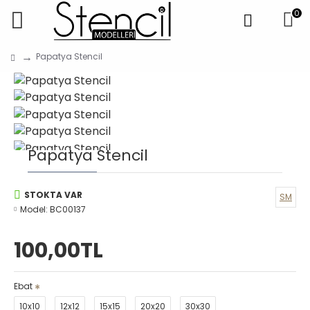
0
Papatya Stencil
Papatya Stencil
STOKTA VAR
SM
Model:
BC00137
100,00TL
Ebat
10x10
12x12
15x15
20x20
30x30