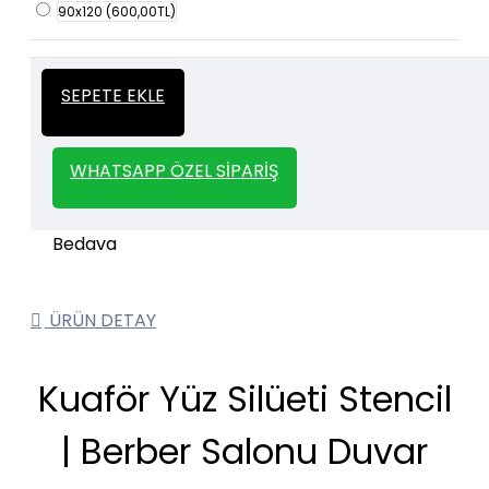
90x120
(600,00TL)
İtalyan Sıva ve Dekorasyon amaçlı
Kalın
SEPETE EKLE
kullanılan kalın stencil siparişleriniz için
Stencil
whatsapp veya email üzerinden iletişime
geçebilirsiniz.
WHATSAPP ÖZEL SIPARIŞ
1000 TL ve üzeri kargo bedava.
Kargo Bedava
ÜRÜN DETAY
Kuaför Yüz Silüeti Stencil
| Berber Salonu Duvar