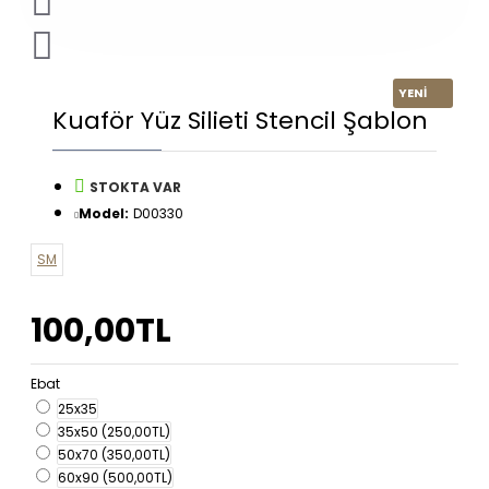
YENİ
Kuaför Yüz Silieti Stencil Şablon
STOKTA VAR
Model:
D00330
SM
100,00TL
Ebat
25x35
35x50
(250,00TL)
50x70
(350,00TL)
60x90
(500,00TL)