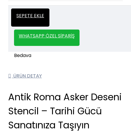
İtalyan Sıva ve Dekorasyon amaçlı
Kalın
SEPETE EKLE
kullanılan kalın stencil siparişleriniz için
Stencil
whatsapp veya email üzerinden iletişime
geçebilirsiniz.
WHATSAPP ÖZEL SIPARIŞ
1000 TL ve üzeri kargo bedava.
Kargo Bedava
ÜRÜN DETAY
Antik Roma Asker Deseni
Stencil – Tarihi Gücü
Sanatınıza Taşıyın