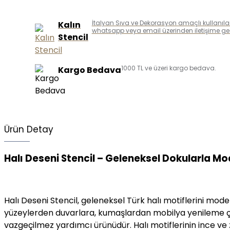
İtalyan Sıva ve Dekorasyon amaçlı kullanılan k
Kalın
whatsapp veya email üzerinden iletişime geçe
Stencil
1000 TL ve üzeri kargo bedava.
Kargo Bedava
Ürün Detay
Halı Deseni Stencil – Geleneksel Dokularla M
Halı Deseni Stencil, geleneksel Türk halı motiflerini mo
yüzeylerden duvarlara, kumaşlardan mobilya yenileme çal
vazgeçilmez yardımcı ürünüdür. Halı motiflerinin ince ve z