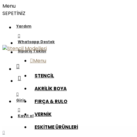
Menu
SEPETİNİZ
Yardım
Whatsapp Destek
Sipariş Takibi
Menu
STENCİL
AKRİLİK BOYA
Giriş
FIRÇA & RULO
VERNİK
Kayıt ol
ESKİTME ÜRÜNLERİ