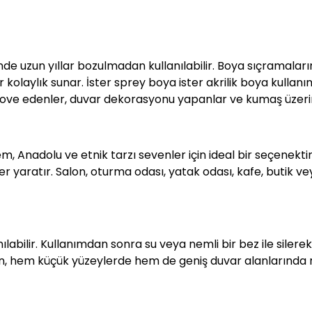
nde uzun yıllar bozulmadan kullanılabilir. Boya sıçramalar
aylık sunar. İster sprey boya ister akrilik boya kullanın, 
renove edenler, duvar dekorasyonu yapanlar ve kumaş üzerin
 Anadolu ve etnik tarzı sevenler için ideal bir seçenektir. 
r yaratır. Salon, oturma odası, yatak odası, kafe, butik ve
labilir. Kullanımdan sonra su veya nemli bir bez ile silerek
an, hem küçük yüzeylerde hem de geniş duvar alanlarında ra