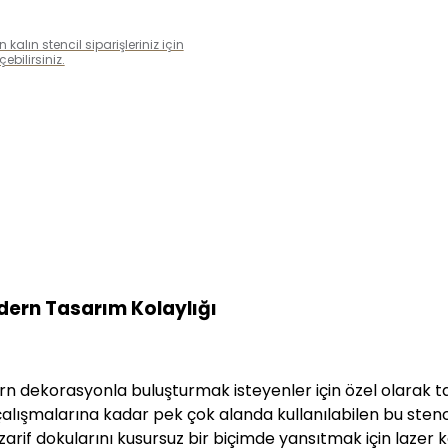
alın stencil siparişleriniz için
bilirsiniz.
odern Tasarım Kolaylığı
dern dekorasyonla buluşturmak isteyenler için özel olarak
ışmalarına kadar pek çok alanda kullanılabilen bu stencil
arif dokularını kusursuz bir biçimde yansıtmak için lazer k