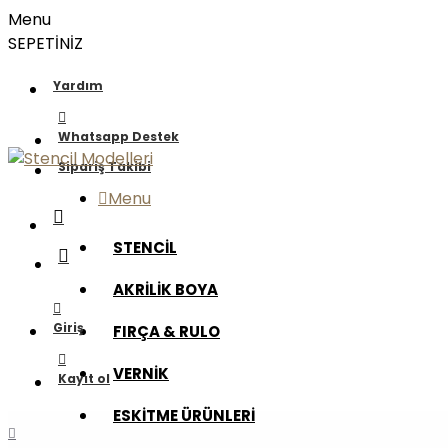
Menu
SEPETİNİZ
Yardım
Whatsapp Destek
Sipariş Takibi
Menu
STENCİL
AKRİLİK BOYA
Giriş
FIRÇA & RULO
VERNİK
Kayıt ol
ESKİTME ÜRÜNLERİ