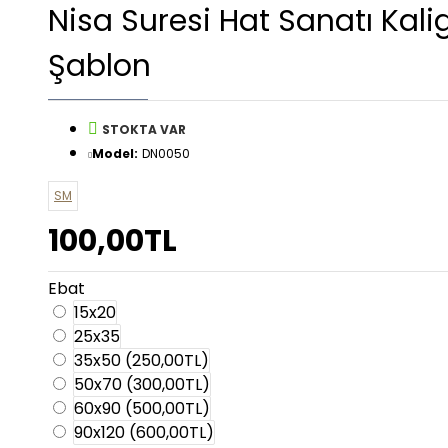
Nisa Suresi Hat Sanatı Kalig
Şablon
STOKTA VAR
Model:
DN0050
SM
100,00TL
Ebat
15x20
25x35
35x50
(250,00TL)
50x70
(300,00TL)
60x90
(500,00TL)
90x120
(600,00TL)