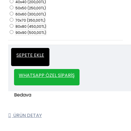
40x40
(200,00TL)
50x50
(250,00TL)
60x60
(300,00TL)
70x70
(350,00TL)
80x80
(450,00TL)
90x90
(500,00TL)
İtalyan Sıva ve Dekorasyon amaçlı
Kalın
SEPETE EKLE
kullanılan kalın stencil siparişleriniz için
Stencil
whatsapp veya email üzerinden iletişime
geçebilirsiniz.
WHATSAPP ÖZEL SIPARIŞ
1000 TL ve üzeri kargo bedava.
Kargo Bedava
ÜRÜN DETAY