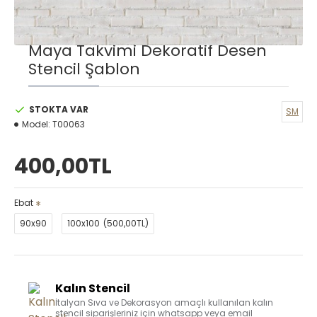
Maya Takvimi Dekoratif Desen
Stencil Şablon
STOKTA VAR
SM
Model:
T00063
400,00TL
Ebat
90x90
100x100
(500,00TL)
Kalın Stencil
İtalyan Sıva ve Dekorasyon amaçlı kullanılan kalın
stencil siparişleriniz için whatsapp veya email