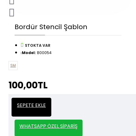
Bordür Stencil Şablon
STOKTA VAR
Model:
B00054
SM
100,00TL
İtalyan Sıva ve Dekorasyon amaçlı
Kalın
SEPETE EKLE
kullanılan kalın stencil siparişleriniz için
Stencil
whatsapp veya email üzerinden iletişime
geçebilirsiniz.
WHATSAPP ÖZEL SIPARIŞ
1000 TL ve üzeri kargo bedava.
Kargo Bedava