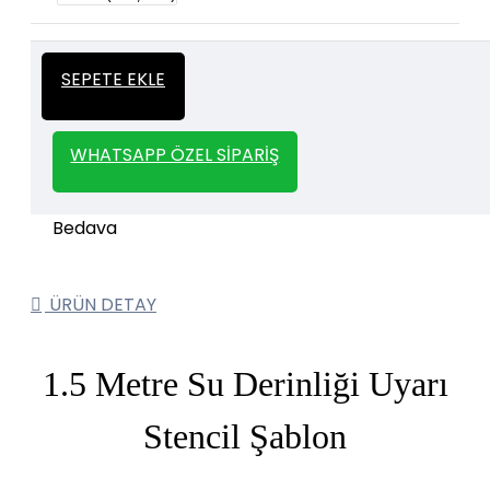
İtalyan Sıva ve Dekorasyon amaçlı
Kalın
SEPETE EKLE
kullanılan kalın stencil siparişleriniz için
Stencil
whatsapp veya email üzerinden iletişime
geçebilirsiniz.
WHATSAPP ÖZEL SIPARIŞ
1000 TL ve üzeri kargo bedava.
Kargo Bedava
ÜRÜN DETAY
1.5 Metre Su Derinliği Uyarı
Stencil Şablon