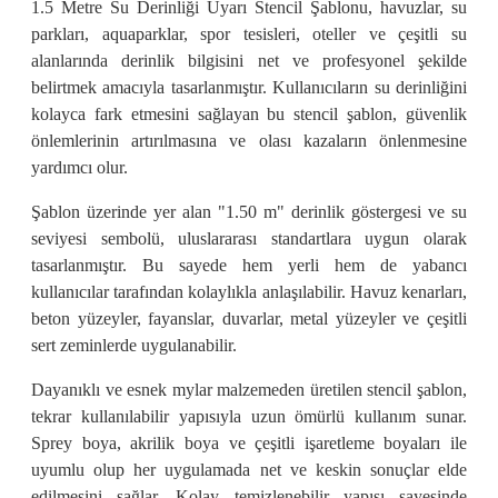
1.5 Metre Su Derinliği Uyarı Stencil Şablonu, havuzlar, su
parkları, aquaparklar, spor tesisleri, oteller ve çeşitli su
alanlarında derinlik bilgisini net ve profesyonel şekilde
belirtmek amacıyla tasarlanmıştır. Kullanıcıların su derinliğini
kolayca fark etmesini sağlayan bu stencil şablon, güvenlik
önlemlerinin artırılmasına ve olası kazaların önlenmesine
yardımcı olur.
Şablon üzerinde yer alan "1.50 m" derinlik göstergesi ve su
seviyesi sembolü, uluslararası standartlara uygun olarak
tasarlanmıştır. Bu sayede hem yerli hem de yabancı
kullanıcılar tarafından kolaylıkla anlaşılabilir. Havuz kenarları,
beton yüzeyler, fayanslar, duvarlar, metal yüzeyler ve çeşitli
sert zeminlerde uygulanabilir.
Dayanıklı ve esnek mylar malzemeden üretilen stencil şablon,
tekrar kullanılabilir yapısıyla uzun ömürlü kullanım sunar.
Sprey boya, akrilik boya ve çeşitli işaretleme boyaları ile
uyumlu olup her uygulamada net ve keskin sonuçlar elde
edilmesini sağlar. Kolay temizlenebilir yapısı sayesinde