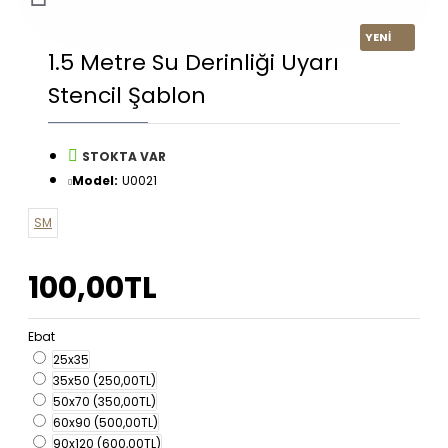
YENİ
1.5 Metre Su Derinliği Uyarı
Stencil Şablon
STOKTA VAR
Model:
U0021
SM
100,00TL
Ebat
25x35
35x50
(250,00TL)
50x70
(350,00TL)
60x90
(500,00TL)
90x120
(600,00TL)