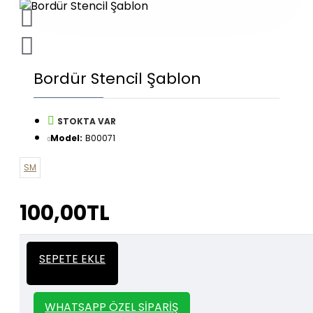
Bordür Stencil Şablon
STOKTA VAR
Model:
B00071
SM
100,00TL
İtalyan Sıva ve Dekorasyon amaçlı
Kalın
SEPETE EKLE
kullanılan kalın stencil siparişleriniz için
Stencil
whatsapp veya email üzerinden iletişime
geçebilirsiniz.
WHATSAPP ÖZEL SIPARIŞ