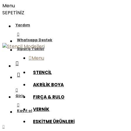
Menu
SEPETİNİZ
Yardım
Whatsapp Destek
Sipariş Takibi
Menu
STENCİL
AKRİLİK BOYA
Giriş
FIRÇA & RULO
VERNİK
Kayıt ol
ESKİTME ÜRÜNLERİ