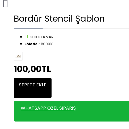
Bordür Stencil Şablon
STOKTA VAR
Model:
B00018
SM
100,00TL
SEPETE EKLE
WHATSAPP ÖZEL SIPARIŞ