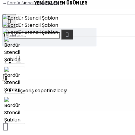
YENI EKLENEN ÜRÜNLER
Bordür Stencil Şablon 4x30
0
Alışveriş sepetiniz boş!