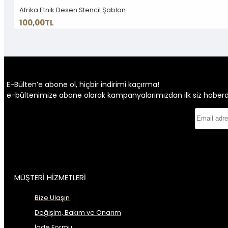
Afrika Etnik Desen Stencil Şablon
100,00TL
E-Bülten’e abone ol, hiçbir indirimi kaçırma!
e-bültenimize abone olarak kampanyalarımızdan ilk siz haberdar 
MÜŞTERİ HİZMETLERİ
Bize Ulaşın
Değişim, Bakım ve Onarım
İade Formu