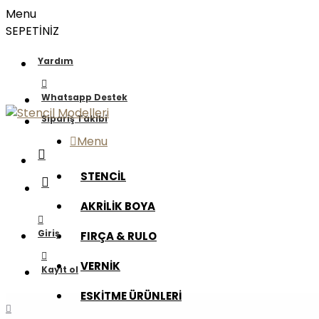
Menu
SEPETİNİZ
Yardım
Whatsapp Destek
Sipariş Takibi
Menu
STENCİL
AKRİLİK BOYA
Giriş
FIRÇA & RULO
VERNİK
Kayıt ol
ESKİTME ÜRÜNLERİ