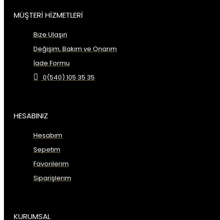
MÜŞTERİ HİZMETLERİ
Bize Ulaşın
Değişim, Bakım ve Onarım
İade Formu
0(540) 105 35 35
HESABINIZ
Hesabım
Sepetim
Favorilerim
Siparişlerim
KURUMSAL