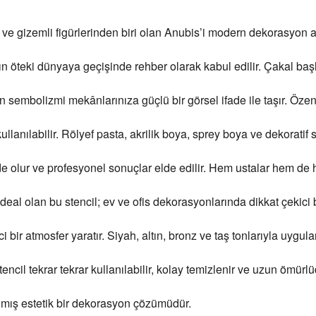
ve gizemli figürlerinden biri olan Anubis’i modern dekorasyon an
n öteki dünyaya geçişinde rehber olarak kabul edilir. Çakal başlı
 sembolizmi mekânlarınıza güçlü bir görsel ifade ile taşır. Özenl
anılabilir. Rölyef pasta, akrilik boya, sprey boya ve dekoratif 
ur ve profesyonel sonuçlar elde edilir. Hem ustalar hem de hobi
ideal olan bu stencil; ev ve ofis dekorasyonlarında dikkat çekici
ci bir atmosfer yaratır. Siyah, altın, bronz ve taş tonlarıyla uyg
ncil tekrar tekrar kullanılabilir, kolay temizlenir ve uzun ömürlü
anmış estetik bir dekorasyon çözümüdür.