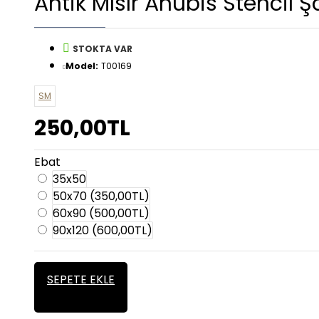
Antik Mısır Anubis Stencil 
STOKTA VAR
Model:
T00169
SM
250,00TL
Ebat
35x50
50x70
(350,00TL)
60x90
(500,00TL)
90x120
(600,00TL)
SEPETE EKLE