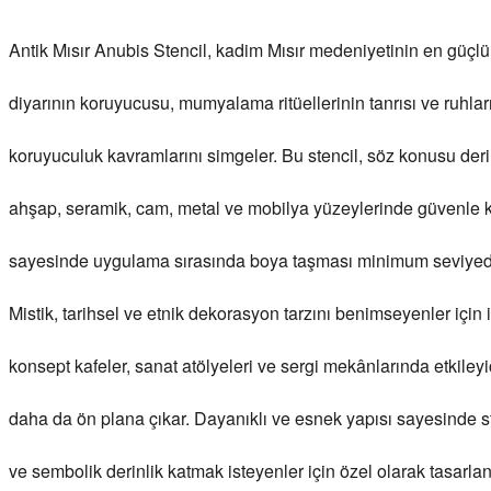
Antik Mısır Anubis Stencil, kadim Mısır medeniyetinin en güçlü 
diyarının koruyucusu, mumyalama ritüellerinin tanrısı ve ruhları
koruyuculuk kavramlarını simgeler. Bu stencil, söz konusu derin
ahşap, seramik, cam, metal ve mobilya yüzeylerinde güvenle kull
sayesinde uygulama sırasında boya taşması minimum seviyede ol
Mistik, tarihsel ve etnik dekorasyon tarzını benimseyenler için 
konsept kafeler, sanat atölyeleri ve sergi mekânlarında etkileyi
daha da ön plana çıkar. Dayanıklı ve esnek yapısı sayesinde ste
ve sembolik derinlik katmak isteyenler için özel olarak tasarl