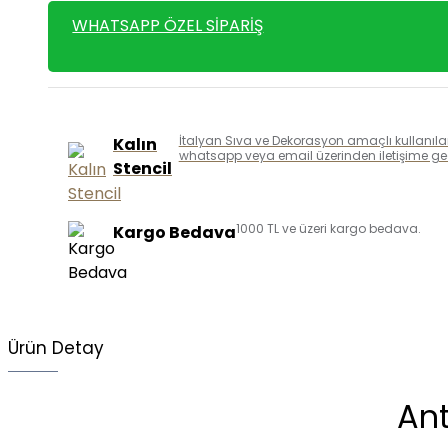
WHATSAPP ÖZEL SIPARIŞ
İtalyan Sıva ve Dekorasyon amaçlı kullanılan k
Kalın
whatsapp veya email üzerinden iletişime geçe
Stencil
1000 TL ve üzeri kargo bedava.
Kargo Bedava
Ürün Detay
Ant