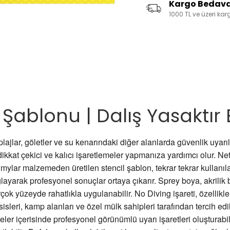
Kargo Bedav
1000 TL ve üzeri ka
l Şablonu | Dalış Yasakt
plajlar, göletler ve su kenarındaki diğer alanlarda güvenlik uyar
kkat çekici ve kalıcı işaretlemeler yapmanıza yardımcı olur. Net 
 mylar malzemeden üretilen stencil şablon, tekrar tekrar kullanı
ayarak profesyonel sonuçlar ortaya çıkarır. Sprey boya, akrilik b
birçok yüzeyde rahatlıkla uygulanabilir. No Diving işareti, özelli
esisleri, kamp alanları ve özel mülk sahipleri tarafından tercih edi
er içerisinde profesyonel görünümlü uyarı işaretleri oluşturabil