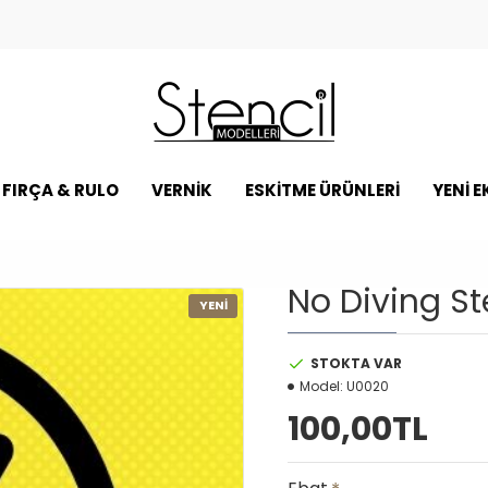
FIRÇA & RULO
VERNİK
ESKİTME ÜRÜNLERİ
YENI 
No Diving St
YENİ
STOKTA VAR
Model:
U0020
100,00TL