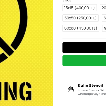
Ebat
15x15
(400,00TL)
2
50x50
(250,00TL)
6
80x80
(450,00TL)
Kalın Stencil
İtalyan Sıva ve Deko
whatsapp veya email