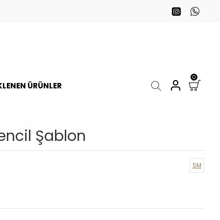
0
EKLENEN ÜRÜNLER
encil Şablon
SM