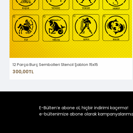
12 Parça Burç Sembolleri Stencil Şablon 15x15
300,00TL
E-Bülten’e abone ol, hiçbir indirimi kaçırma!
e-bültenimize abone olarak kampanyalarımızdan