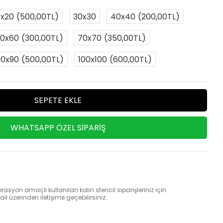
0x20
(500,00TL)
30x30
40x40
(200,00TL)
0x60
(300,00TL)
70x70
(350,00TL)
90x90
(500,00TL)
100x100
(600,00TL)
SEPETE EKLE
WHATSAPP ÖZEL SIPARIŞ
rasyon amaçlı kullanılan kalın stencil siparişleriniz için
 üzerinden iletişime geçebilirsiniz.