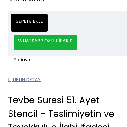
İtalyan Sıva ve Dekorasyon amaçlı
Kalın
SEPETE EKLE
kullanılan kalın stencil siparişleriniz için
Stencil
whatsapp veya email üzerinden iletişime
geçebilirsiniz.
WHATSAPP ÖZEL SIPARIŞ
1000 TL ve üzeri kargo bedava.
Kargo Bedava
ÜRÜN DETAY
Tevbe Suresi 51. Ayet
Stencil – Teslimiyetin ve