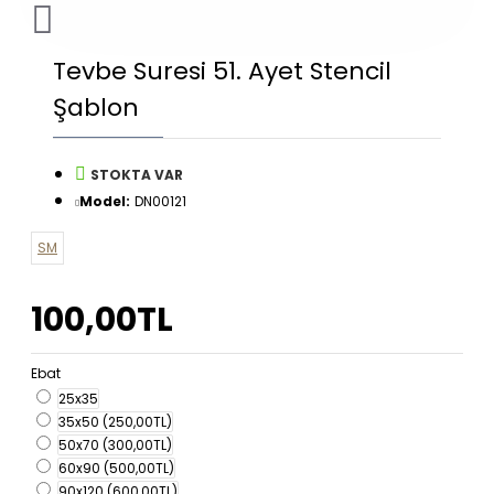
Tevbe Suresi 51. Ayet Stencil
Şablon
STOKTA VAR
Model:
DN00121
SM
100,00TL
Ebat
25x35
35x50
(250,00TL)
50x70
(300,00TL)
60x90
(500,00TL)
90x120
(600,00TL)