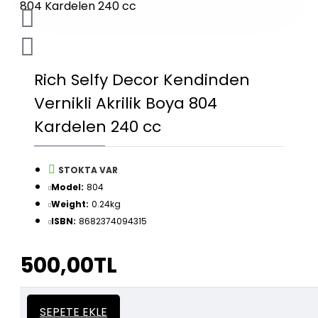
Rich Selfy Decor Kendinden
Vernikli Akrilik Boya 804
Kardelen 240 cc
STOKTA VAR
Model:
804
Weight:
0.24kg
ISBN:
8682374094315
500,00TL
İtalyan Sıva ve Dekorasyon amaçlı
Kalın
SEPETE EKLE
kullanılan kalın stencil siparişleriniz için