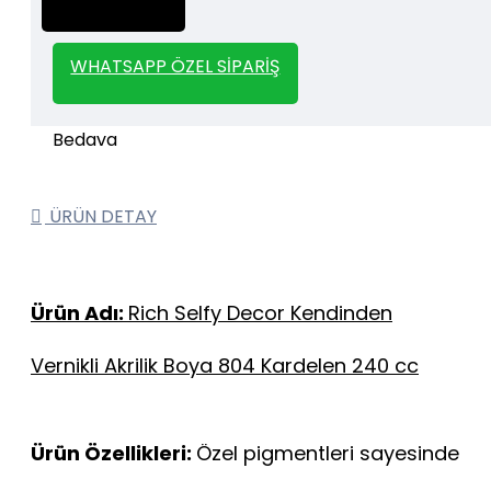
Stencil
whatsapp veya email üzerinden iletişime
geçebilirsiniz.
WHATSAPP ÖZEL SIPARIŞ
1000 TL ve üzeri kargo bedava.
Kargo Bedava
ÜRÜN DETAY
Ürün Adı:
Rich Selfy Decor Kendinden
Vernikli Akrilik Boya 804 Kardelen 240 cc
Ürün Özellikleri:
Özel pigmentleri sayesinde