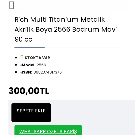
Rich Multi Titanium Metalik
Akrilik Boya 2566 Bodrum Mavi
90 cc
STOKTA VAR
Model:
2566
ISBN:
8682374017376
300,00TL
İtalyan Sıva ve Dekorasyon amaçlı
Kalın
SEPETE EKLE
kullanılan kalın stencil siparişleriniz için
Stencil
whatsapp veya email üzerinden iletişime
geçebilirsiniz.
WHATSAPP ÖZEL SIPARIŞ