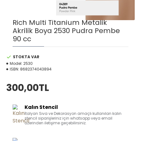
Rich Multi Titanium Metalik
Akrilik Boya 2530 Pudra Pembe
90 cc
STOKTA VAR
Model:
2530
ISBN:
8682374043894
300,00TL
Kalın Stencil
İtalyan Sıva ve Dekorasyon amaçlı kullanılan kalın
stencil siparişleriniz için whatsapp veya email
üzerinden iletişime geçebilirsiniz.