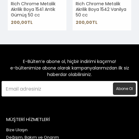
Rich Chrome Metalik
Rich Chrome Metalik
Akrilik Boya 1541 Antik
Akrilik Boya 1542 Vanilya
Gümüş 50 cc
50 cc
200,00TL
200,00TL
E-Bülten’e abone ol, hiçbir indirimi kaçırma!
e-bültenimize abone olarak kampanyalarımızdan ilk siz
haberdar olabilirsiniz.
Abone Ol
MÜŞTERİ HİZMETLERİ
Bize Ulaşın
Değişim, Bakım ve Onarım