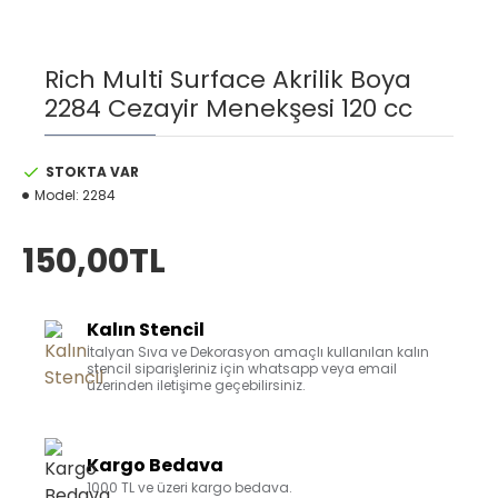
Rich Multi Surface Akrilik Boya
2284 Cezayir Menekşesi 120 cc
STOKTA VAR
Model:
2284
150,00TL
Kalın Stencil
İtalyan Sıva ve Dekorasyon amaçlı kullanılan kalın
stencil siparişleriniz için whatsapp veya email
üzerinden iletişime geçebilirsiniz.
Kargo Bedava
1000 TL ve üzeri kargo bedava.