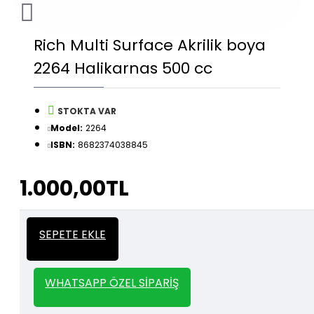
Rich Multi Surface Akrilik boya
2264 Halikarnas 500 cc
STOKTA VAR
Model:
2264
ISBN:
8682374038845
1.000,00TL
İtalyan Sıva ve Dekorasyon amaçlı
Kalın
SEPETE EKLE
kullanılan kalın stencil siparişleriniz için
Stencil
whatsapp veya email üzerinden iletişime
geçebilirsiniz.
WHATSAPP ÖZEL SIPARIŞ
1000 TL ve üzeri kargo bedava.
Kargo Bedava