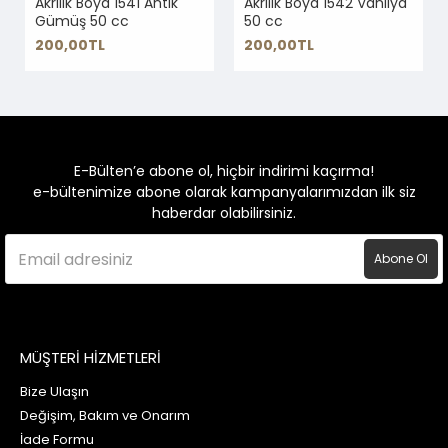
Akrilik Boya 1541 Antik
Akrilik Boya 1542 Vanilya
Gümüş 50 cc
50 cc
200,00TL
200,00TL
E-Bülten’e abone ol, hiçbir indirimi kaçırma!
e-bültenimize abone olarak kampanyalarımızdan ilk siz
haberdar olabilirsiniz.
Abone Ol
MÜŞTERİ HİZMETLERİ
Bize Ulaşın
Değişim, Bakım ve Onarım
İade Formu