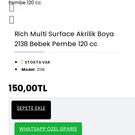
Rich Multi Surface Akrilik Boya
2138 Bebek Pembe 120 cc
STOKTA VAR
Model:
2138
150,00TL
İtalyan Sıva ve Dekorasyon amaçlı
Kalın
SEPETE EKLE
kullanılan kalın stencil siparişleriniz için
Stencil
whatsapp veya email üzerinden iletişime
geçebilirsiniz.
WHATSAPP ÖZEL SIPARIŞ