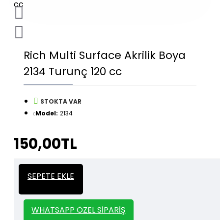
Rich Multi Surface Akrilik Boya
2134 Turunç 120 cc
STOKTA VAR
Model:
2134
150,00TL
İtalyan Sıva ve Dekorasyon amaçlı
Kalın
SEPETE EKLE
kullanılan kalın stencil siparişleriniz için
Stencil
whatsapp veya email üzerinden iletişime
geçebilirsiniz.
WHATSAPP ÖZEL SIPARIŞ