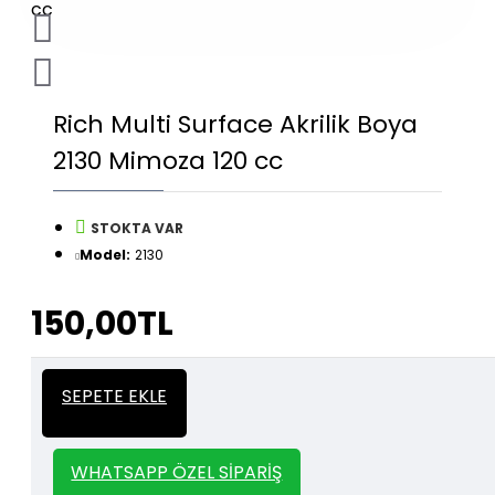
Rich Multi Surface Akrilik Boya
2130 Mimoza 120 cc
STOKTA VAR
Model:
2130
150,00TL
İtalyan Sıva ve Dekorasyon amaçlı
Kalın
SEPETE EKLE
kullanılan kalın stencil siparişleriniz için
Stencil
whatsapp veya email üzerinden iletişime
geçebilirsiniz.
WHATSAPP ÖZEL SIPARIŞ