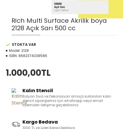
Rich Multi Surface Akrilik boya
2128 Açık Sarı 500 cc
STOKTA VAR
Model:
2128
ISBN:
8682374038586
1.000,00TL
Kalın Stencil
İtalyan Sıva ve Dekorasyon amaçlı kullanılan kalın
stencil siparişleriniz için whatsapp veya email
üzerinden iletişime geçebilirsiniz.
Kargo Bedava
1000 TL ve üzeri kargo bedava.