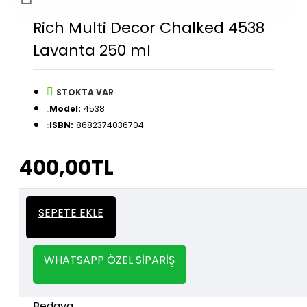
Rich Multi Decor Chalked 4538
Lavanta 250 ml
STOKTA VAR
Model:
4538
ISBN:
8682374036704
400,00TL
İtalyan Sıva ve Dekorasyon amaçlı
Kalın
SEPETE EKLE
kullanılan kalın stencil siparişleriniz için
Stencil
whatsapp veya email üzerinden iletişime
geçebilirsiniz.
WHATSAPP ÖZEL SIPARIŞ
1000 TL ve üzeri kargo bedava.
Kargo Bedava