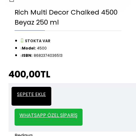
Rich Multi Decor Chalked 4500
Beyaz 250 ml
STOKTA VAR
Model:
4500
ISBN:
8682374036513
400,00TL
İtalyan Sıva ve Dekorasyon amaçlı
Kalın
SEPETE EKLE
kullanılan kalın stencil siparişleriniz için
Stencil
whatsapp veya email üzerinden iletişime
geçebilirsiniz.
WHATSAPP ÖZEL SIPARIŞ
1000 TL ve üzeri kargo bedava.
Kargo Bedava