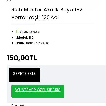
Rich Master Akrilik Boya 192
Petrol Yeşili 120 cc
STOKTA VAR
Model:
192
ISBN:
8682374022493
150,00TL
İtalyan Sıva ve Dekorasyon amaçlı
Kalın
SEPETE EKLE
kullanılan kalın stencil siparişleriniz için
Stencil
whatsapp veya email üzerinden iletişime
geçebilirsiniz.
WHATSAPP ÖZEL SIPARIŞ
1000 TL ve üzeri kargo bedava.
Kargo Bedava