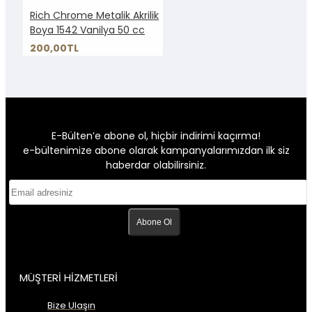
Rich Chrome Metalik Akrilik
Boya 1542 Vanilya 50 cc
200,00TL
E-Bülten’e abone ol, hiçbir indirimi kaçırma!
e-bültenimize abone olarak kampanyalarımızdan ilk siz
haberdar olabilirsiniz.
Abone Ol
MÜŞTERİ HİZMETLERİ
Bize Ulaşın