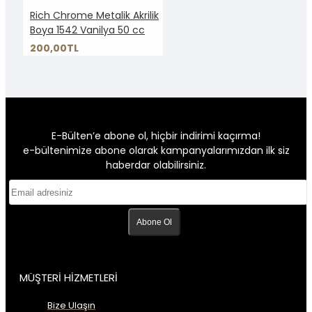
Rich Chrome Metalik Akrilik
Boya 1542 Vanilya 50 cc
200,00TL
E-Bülten’e abone ol, hiçbir indirimi kaçırma!
e-bültenimize abone olarak kampanyalarımızdan ilk siz
haberdar olabilirsiniz.
Abone Ol
MÜŞTERİ HİZMETLERİ
Bize Ulaşın