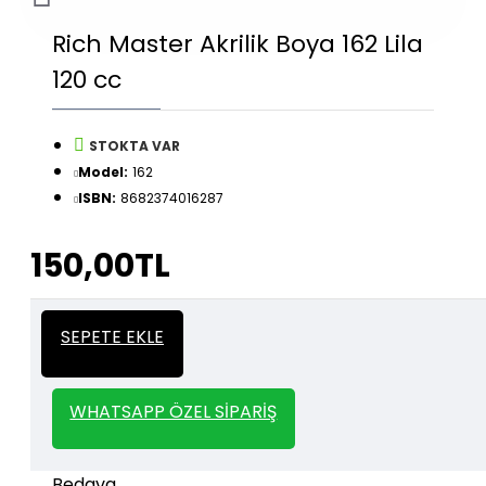
Rich Master Akrilik Boya 162 Lila
120 cc
STOKTA VAR
Model:
162
ISBN:
8682374016287
150,00TL
İtalyan Sıva ve Dekorasyon amaçlı
Kalın
SEPETE EKLE
kullanılan kalın stencil siparişleriniz için
Stencil
whatsapp veya email üzerinden iletişime
geçebilirsiniz.
WHATSAPP ÖZEL SIPARIŞ
1000 TL ve üzeri kargo bedava.
Kargo Bedava