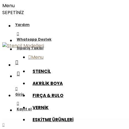
Menu
SEPETİNİZ
Yardım
Whatsapp Destek
Sipariş Takibi
Menu
STENCİL
AKRİLİK BOYA
Giriş
FIRÇA & RULO
VERNİK
Kayıt ol
ESKİTME ÜRÜNLERİ