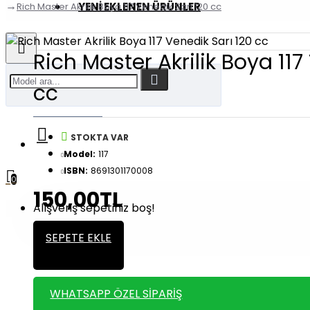
YENI EKLENEN ÜRÜNLER
Rich Master Akrilik Boya 117 Venedik Sarı 120 cc
Rich Master Akrilik Boya 117
cc
STOKTA VAR
Model:
117
ISBN:
8691301170008
0
150,00TL
Alışveriş sepetiniz boş!
SEPETE EKLE
WHATSAPP ÖZEL SIPARIŞ