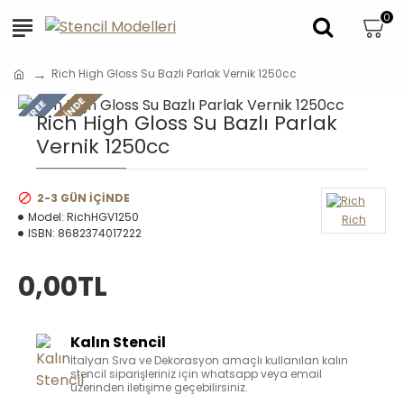
0
Rich High Gloss Su Bazlı Parlak Vernik 1250cc
2-3 GÜN IÇINDE
FREE
Rich High Gloss Su Bazlı Parlak
Vernik 1250cc
2-3 GÜN IÇINDE
Model:
RichHGV1250
Rich
ISBN:
8682374017222
0,00TL
Kalın Stencil
İtalyan Sıva ve Dekorasyon amaçlı kullanılan kalın
stencil siparişleriniz için whatsapp veya email
üzerinden iletişime geçebilirsiniz.