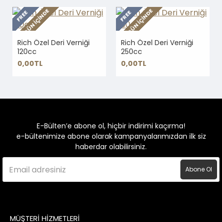
2-3 GÜN IÇINDE
2-3 GÜN IÇINDE
FREE
FREE
Rich Özel Deri Verniği
Rich Özel Deri Verniği
120cc
250cc
0,00TL
0,00TL
E-Bülten’e abone ol, hiçbir indirimi kaçırma!
e-bültenimize abone olarak kampanyalarımızdan ilk siz
haberdar olabilirsiniz.
Abone Ol
MÜŞTERİ HİZMETLERİ