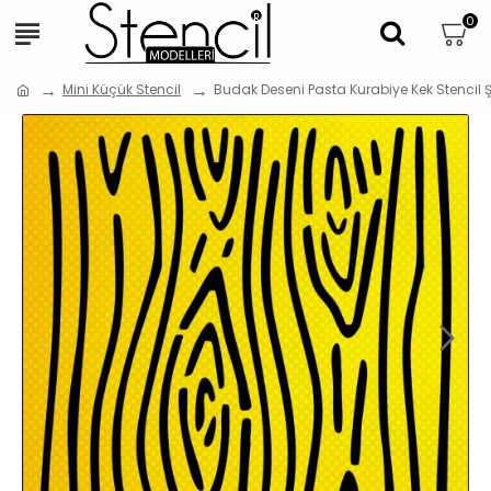
0
Mini Küçük Stencil
Budak Deseni Pasta Kurabiye Kek Stencil 