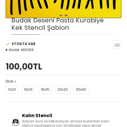
Budak Deseni Pasta Kurabiye
Kek Stencil Şablon
STOKTA VAR
SM
Model:
MI0094
100,00TL
Ebat
12x12
10x10
15x15
20x20
30x30
Kalın Stencil
İtalyan Sıva ve Dekorasyon amaçlı kullanılan kalın
stencil siparişleriniz için whatsapp veya email