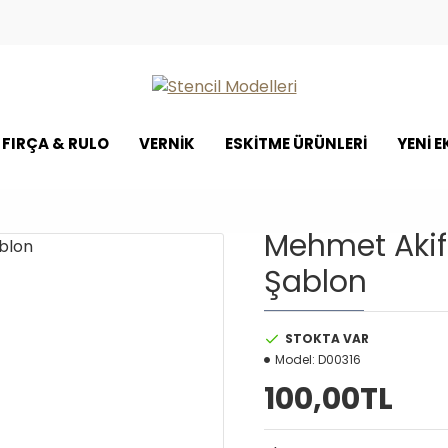
FIRÇA & RULO
VERNİK
ESKİTME ÜRÜNLERİ
YENI 
Mehmet Akif 
Şablon
STOKTA VAR
Model:
D00316
100,00TL