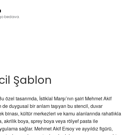
a
rgo bedava.
cil Şablon
Bu özel tasarımda, İstiklal Marşı’nın şairi Mehmet Akif
m de duygusal bir anlam taşıyan bu stencil, duvar
ek binası, kültür merkezleri ve kamu alanlarında rahatlıkla
a, akrilik boya, sprey boya veya rölyef pasta ile
gulama sağlar. Mehmet Akif Ersoy ve ayyıldız figürü,