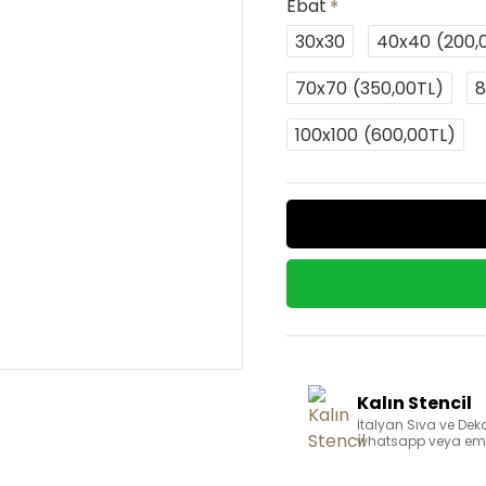
Ebat
30x30
40x40
(200,
70x70
(350,00TL)
8
100x100
(600,00TL)
Kalın Stencil
İtalyan Sıva ve Deko
whatsapp veya email