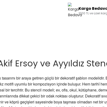
Kargo Bedav
1000 TL ve üzeri ka
if Ersoy ve Ayyıldız Sten
 tasarımı bir araya getiren güçlü bir dekoratif şablon modelidir. 
ldız motifi uyumlu bir kompozisyon içinde buluşur. Hem tarihî he
 bir tercihtir. Bu stencil modeli; ev, ofis, okul, kütüphane, dern
rımlarında dikkat çekici bir odak noktası oluşturur. Dekoratif sıv
r ve köprü geçişleri sayesinde boya taşması olmadan net bir uy