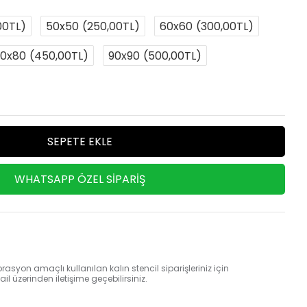
00TL)
50x50
(250,00TL)
60x60
(300,00TL)
0x80
(450,00TL)
90x90
(500,00TL)
SEPETE EKLE
WHATSAPP ÖZEL SIPARIŞ
rasyon amaçlı kullanılan kalın stencil siparişleriniz için
 üzerinden iletişime geçebilirsiniz.