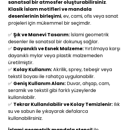
sanatsal bir atmosfer oluşturabilirsiniz
.
Klasik İslam motifleri ve mandala
desenlerinin birleşimi
, ev, cami, ofis veya sanat
projeleri için mükemmel bir seçimdir.
✅
Şık ve Manevi Tasarım:
İslami geometrik
desenler ile sanatsal bir dokunuş sağlar.
✅
Dayanıklı ve Esnek Malzeme:
Yırtılmaya karşı
dayanıklı mylar veya plastik malzemeden
üretilmiştir.
✅
Kolay Kullanım:
Akrilik, sprey, tebeşir veya
tekstil boyası ile rahatça uygulanabilir.
✅
Geniş Kullanım Alanı:
Duvar, ahşap, cam,
seramik ve tekstil gibi farklı yüzeylerde
kullanılabilir.
✅
Tekrar Kullanılabilir ve Kolay Temizlenir:
Ilık
su ve sabun ile yıkayarak defalarca
kullanabilirsiniz.
İslami geometrik mandala stencil
ile