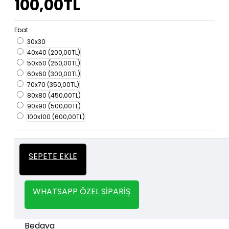
100,00TL
Ebat
30x30
40x40
(200,00TL)
50x50
(250,00TL)
60x60
(300,00TL)
70x70
(350,00TL)
80x80
(450,00TL)
90x90
(500,00TL)
100x100
(600,00TL)
İtalyan Sıva ve Dekorasyon amaçlı
Kalın
SEPETE EKLE
kullanılan kalın stencil siparişleriniz için
Stencil
whatsapp veya email üzerinden iletişime
geçebilirsiniz.
WHATSAPP ÖZEL SIPARIŞ
1000 TL ve üzeri kargo bedava.
Kargo Bedava