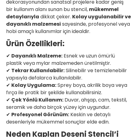
dekorasyonundan sanatsal projelere kadar geniş
bir kullanım alanı sunan bu stencil,
mükemmel
detaylarıyla
dikkat çeker.
Kolay uygulanabilir ve
dayanıklı malzemesi
sayesinde, profesyonel veya
hobi amaçlı kullanımlar için idealdir.
Ürün Özellikleri:
✔
Dayanıklı Malzeme:
Esnek ve uzun ömürlü
plastik veya mylar malzemeden üretilmiştir.
✔
Tekrar Kullanılabilir:
Silinebilir ve temizlenebilir
yapısıyla defalarca kullanılabilir.
✔
Kolay Uygulama:
Sprey boya, akrilik boya veya
fırça ile pratik bir şekilde kullanabilirsiniz.
✔
Çok Yönlü Kullanım:
Duvar, ahşap, cam, tekstil,
seramik ve daha birçok yüzey için uygundur.
✔
Profesyonel Görünüm:
Keskin ve detaylı
desenleriyle mükemmel sonuçlar elde edin.
Neden Kaplan Deseni Stencil’i