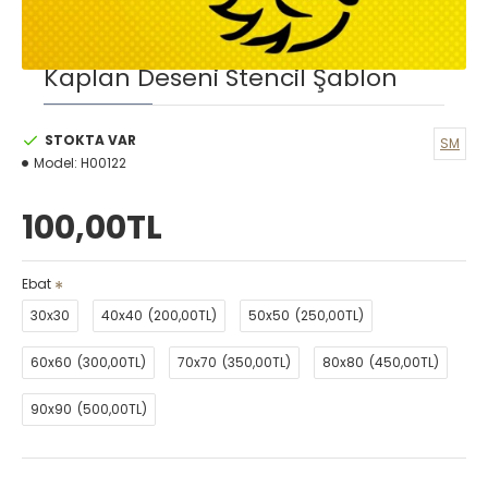
Kaplan Deseni Stencil Şablon
STOKTA VAR
SM
Model:
H00122
100,00TL
Ebat
30x30
40x40
(200,00TL)
50x50
(250,00TL)
60x60
(300,00TL)
70x70
(350,00TL)
80x80
(450,00TL)
90x90
(500,00TL)