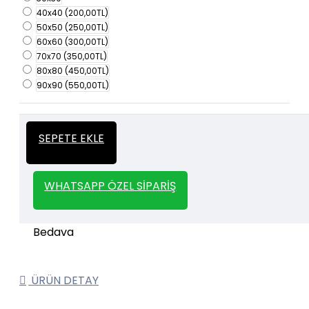
40x40
(200,00TL)
50x50
(250,00TL)
60x60
(300,00TL)
70x70
(350,00TL)
80x80
(450,00TL)
90x90
(550,00TL)
İtalyan Sıva ve Dekorasyon amaçlı
Kalın
SEPETE EKLE
kullanılan kalın stencil siparişleriniz için
Stencil
whatsapp veya email üzerinden iletişime
geçebilirsiniz.
WHATSAPP ÖZEL SIPARIŞ
1000 TL ve üzeri kargo bedava.
Kargo Bedava
ÜRÜN DETAY