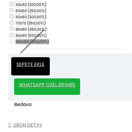
40x40
(200,00TL)
50x50
(250,00TL)
60x60
(300,00TL)
70x70
(350,00TL)
80x80
(450,00TL)
90x90
(500,00TL)
100x100
(600,00TL)
İtalyan Sıva ve Dekorasyon amaçlı
Kalın
SEPETE EKLE
kullanılan kalın stencil siparişleriniz için
Stencil
whatsapp veya email üzerinden iletişime
geçebilirsiniz.
WHATSAPP ÖZEL SIPARIŞ
1000 TL ve üzeri kargo bedava.
Kargo Bedava
ÜRÜN DETAY