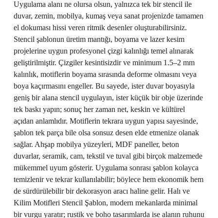
Uygulama alanı ne olursa olsun, yalnızca tek bir stencil ile
duvar, zemin, mobilya, kumaş veya sanat projenizde tamamen
el dokuması hissi veren ritmik desenler oluşturabilirsiniz.
Stencil şablonun üretim mantığı, boyama ve lazer kesim
projelerine uygun profesyonel çizgi kalınlığı temel alınarak
geliştirilmiştir. Çizgiler kesintisizdir ve minimum 1.5–2 mm
kalınlık, motiflerin boyama sırasında deforme olmasını veya
boya kaçırmasını engeller. Bu sayede, ister duvar boyasıyla
geniş bir alana stencil uygulayın, ister küçük bir obje üzerinde
tek baskı yapın; sonuç her zaman net, keskin ve kültürel
açıdan anlamlıdır. Motiflerin tekrara uygun yapısı sayesinde,
şablon tek parça bile olsa sonsuz desen elde etmenize olanak
sağlar. Ahşap mobilya yüzeyleri, MDF paneller, beton
duvarlar, seramik, cam, tekstil ve tuval gibi birçok malzemede
mükemmel uyum gösterir. Uygulama sonrası şablon kolayca
temizlenir ve tekrar kullanılabilir; böylece hem ekonomik hem
de sürdürülebilir bir dekorasyon aracı haline gelir. Halı ve
Kilim Motifleri Stencil Şablon, modern mekanlarda minimal
bir vurgu yaratır; rustik ve boho tasarımlarda ise alanın ruhunu