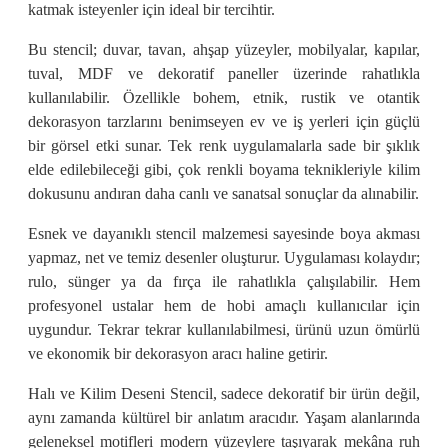
katmak isteyenler için ideal bir tercihtir.
Bu stencil; duvar, tavan, ahşap yüzeyler, mobilyalar, kapılar,
tuval, MDF ve dekoratif paneller üzerinde rahatlıkla
kullanılabilir. Özellikle bohem, etnik, rustik ve otantik
dekorasyon tarzlarını benimseyen ev ve iş yerleri için güçlü
bir görsel etki sunar. Tek renk uygulamalarla sade bir şıklık
elde edilebileceği gibi, çok renkli boyama teknikleriyle kilim
dokusunu andıran daha canlı ve sanatsal sonuçlar da alınabilir.
Esnek ve dayanıklı stencil malzemesi sayesinde boya akması
yapmaz, net ve temiz desenler oluşturur. Uygulaması kolaydır;
rulo, sünger ya da fırça ile rahatlıkla çalışılabilir. Hem
profesyonel ustalar hem de hobi amaçlı kullanıcılar için
uygundur. Tekrar tekrar kullanılabilmesi, ürünü uzun ömürlü
ve ekonomik bir dekorasyon aracı haline getirir.
Halı ve Kilim Deseni Stencil, sadece dekoratif bir ürün değil,
aynı zamanda kültürel bir anlatım aracıdır. Yaşam alanlarında
geleneksel motifleri modern yüzeylere taşıyarak mekâna ruh