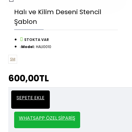
Halı ve Kilim Deseni Stencil
Şablon
STOKTA VAR
Model:
HALI0010
SM
600,00TL
İtalyan Sıva ve Dekorasyon amaçlı
Kalın
SEPETE EKLE
kullanılan kalın stencil siparişleriniz için
Stencil
whatsapp veya email üzerinden iletişime
geçebilirsiniz.
WHATSAPP ÖZEL SIPARIŞ
1000 TL ve üzeri kargo bedava.
Kargo Bedava